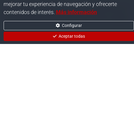
mejorar tu experiencia de navegación y ofrecerte
Desde 2006, combinamos tradición carpintera con
contenidos de interés.
Más información
innovación para ofrecer puertas de máxima calidad.
Configurar
Aceptar todas
20+
5000+
Años de
Proyectos
experiencia
realizados
Desde 2006
Clientes satisfechos
8
48h
Líneas de producto
Respuesta
garantizada
De básico a luxury
Presupuesto rápido